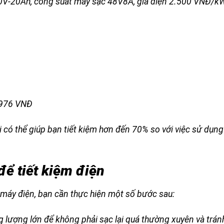
 60V-20Ah, công suất máy sạc 48V8A, giá điện 2.500 VNĐ/k
2.976 VNĐ
i có thể giúp bạn tiết kiệm hơn đến 70% so với việc sử dụng
ể tiết kiệm điện
xe máy điện, bạn cần thực hiện một số bước sau:
g lượng lớn để không phải sạc lại quá thường xuyên và trán