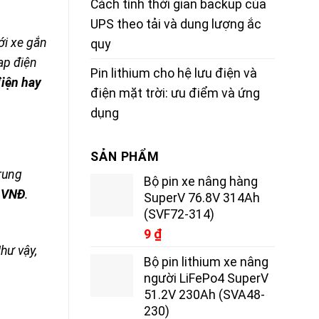
Cách tính thời gian backup của
UPS theo tải và dung lượng ắc
ới xe gắn
quy
ạp điện
Pin lithium cho hệ lưu điện và
điện hay
điện mặt trời: ưu điểm và ứng
dụng
SẢN PHẨM
Trung
Bộ pin xe nâng hàng
0 VNĐ
.
SuperV 76.8V 314Ah
(SVF72-314)
9
₫
hư vậy,
Bộ pin lithium xe nâng
người LiFePo4 SuperV
51.2V 230Ah (SVA48-
230)