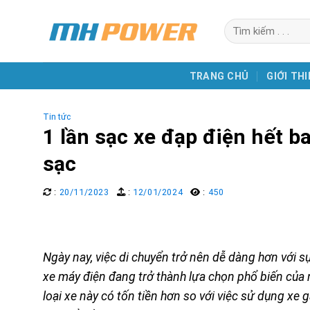
Skip
Search
to
for:
content
TRANG CHỦ
GIỚI THI
Tin tức
1 lần sạc xe đạp điện hết ba
sạc
:
20/11/2023
:
12/01/2024
:
450
Ngày nay, việc di chuyển trở nên dễ dàng hơn với sự 
xe máy điện đang trở thành lựa chọn phổ biến của n
loại xe này có tốn tiền hơn so với việc sử dụng xe