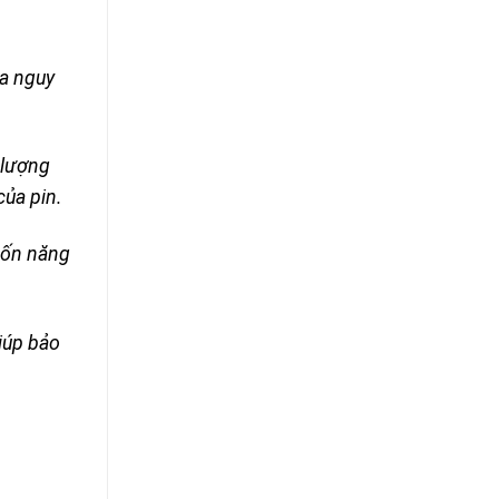
ra nguy
 lượng
của pin.
 tốn năng
giúp bảo