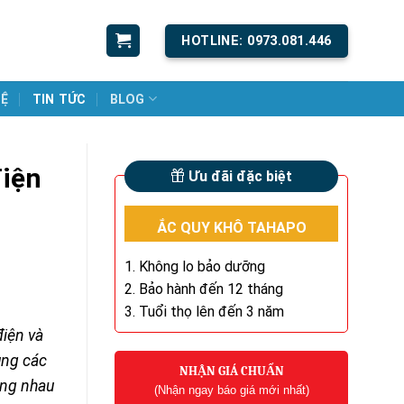
HOTLINE: 0973.081.446
HỆ
TIN TỨC
BLOG
điện
Ưu đãi đặc biệt
ẮC QUY KHÔ TAHAPO
1. Không lo bảo dưỡng
2. Bảo hành đến 12 tháng
3. Tuổi thọ lên đến 3 năm
điện và
ụng các
NHẬN GIÁ CHUẨN
ùng nhau
(Nhận ngay báo giá mới nhất)