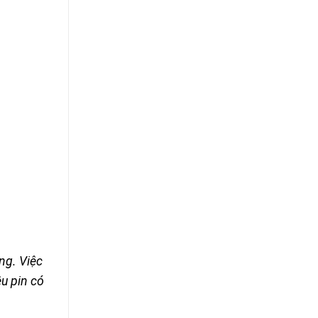
ụng. Việc
ệu pin có