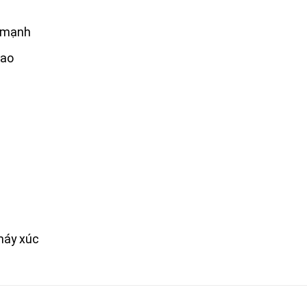
c mạnh
cao
máy xúc