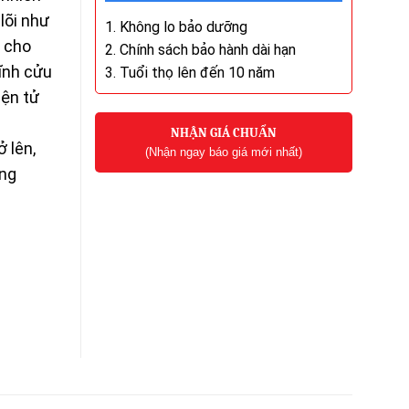
lõi như
1. Không lo bảo dưỡng
ị cho
2. Chính sách bảo hành dài hạn
ĩnh cửu
3. Tuổi thọ lên đến 10 năm
iện tử
NHẬN GIÁ CHUẨN
 lên,
(Nhận ngay báo giá mới nhất)
ằng