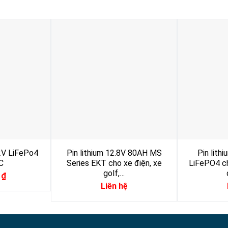
2V LiFePo4
Pin lithium 12.8V 80AH MS
Pin lith
C
Series EKT cho xe điện, xe
LiFePO4 ch
golf,…
0
₫
Liên hệ