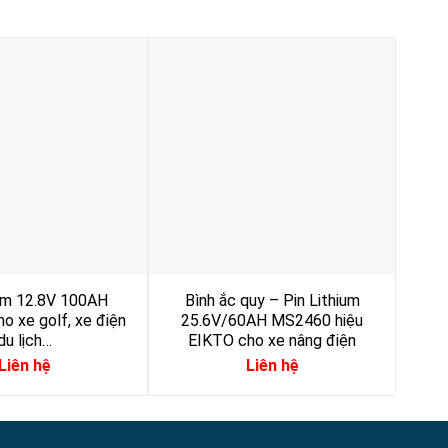
ium 12.8V 100AH
Bình ắc quy – Pin Lithium
Bì
o xe golf, xe điện
25.6V/60AH MS2460 hiệu
51
du lịch…
EIKTO cho xe nâng điện
E
Liên hệ
Liên hệ