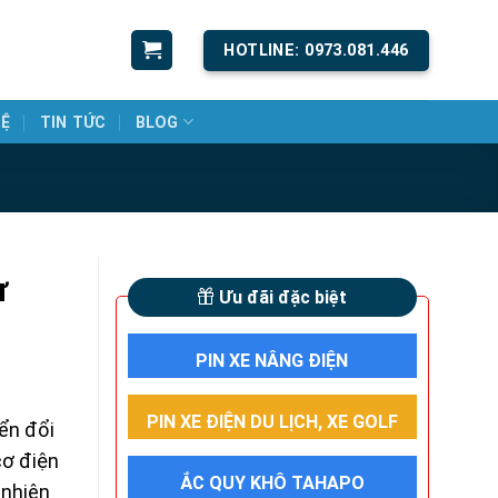
HOTLINE: 0973.081.446
HỆ
TIN TỨC
BLOG
ừ
Ưu đãi đặc biệt
PIN XE NÂNG ĐIỆN
PIN XE ĐIỆN DU LỊCH, XE GOLF
ển đổi
cơ điện
ẮC QUY KHÔ TAHAPO
 nhiên