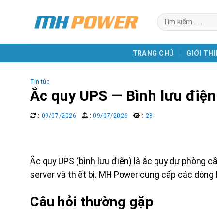
Skip
Search
to
for:
content
TRANG CHỦ
GIỚI THI
Tin tức
Ắc quy UPS — Bình lưu điện
:
09/07/2026
:
09/07/2026
:
28
Ắc quy UPS (bình lưu điện) là ắc quy dự phòng cấ
server và thiết bị. MH Power cung cấp các dòng k
Câu hỏi thường gặp