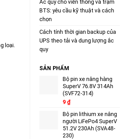
Ắc quy cho viễn thông và trạm
BTS: yêu cầu kỹ thuật và cách
chọn
Cách tính thời gian backup của
UPS theo tải và dung lượng ắc
g loại.
quy
SẢN PHẨM
Bộ pin xe nâng hàng
SuperV 76.8V 314Ah
(SVF72-314)
9
₫
Bộ pin lithium xe nâng
người LiFePo4 SuperV
51.2V 230Ah (SVA48-
230)