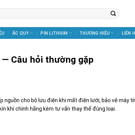
ỆU
ẮC QUY
PIN LITHIUM
THƯƠNG HIỆU
LIÊN 
 — Câu hỏi thường gặp
p nguồn cho bộ lưu điện khi mất điện lưới, bảo vệ máy tí
ín khí chính hãng kèm tư vấn thay thế đúng loại.