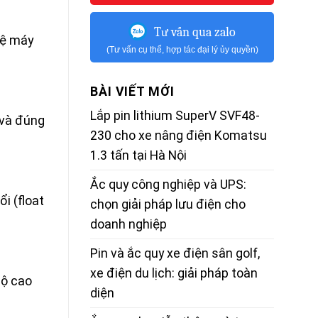
Tư vấn qua zalo
vệ máy
(Tư vấn cụ thể, hợp tác đại lý ủy quyền)
BÀI VIẾT MỚI
Lắp pin lithium SuperV SVF48-
 và đúng
230 cho xe nâng điện Komatsu
1.3 tấn tại Hà Nội
Ắc quy công nghiệp và UPS:
i (float
chọn giải pháp lưu điện cho
doanh nghiệp
Pin và ắc quy xe điện sân golf,
xe điện du lịch: giải pháp toàn
độ cao
diện