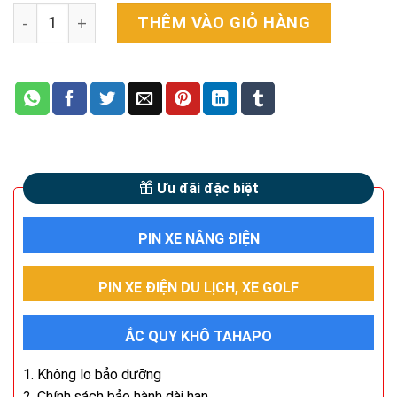
Bộ pin xe nâng hàng SuperV 24V 230Ah (SVF24-230) qua
THÊM VÀO GIỎ HÀNG
Ưu đãi đặc biệt
PIN XE NÂNG ĐIỆN
PIN XE ĐIỆN DU LỊCH, XE GOLF
ẮC QUY KHÔ TAHAPO
1. Không lo bảo dưỡng
2. Chính sách bảo hành dài hạn