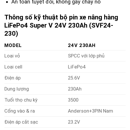
An toàn tuyệt đối, không gây cháy nổ
Thông số kỹ thuật bộ pin xe nâng hàng
LiFePo4 Super V 24V 230Ah (SVF24-
230)
MODEL
24V 230AH
Loại vỏ
SPCC với lớp phủ
Loại cell
LiFePo4
Điện áp
25.6V
Dung lượng
230Ah
Tuổi thọ chu kỳ
3500
Cổng vào & ra
Anderson+3PIN Nam
Điện áp cắt sạc
23.2V