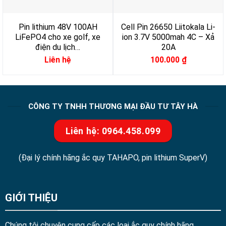
Pin lithium 48V 100AH
Cell Pin 26650 Liitokala Li-
LiFePO4 cho xe golf, xe
ion 3.7V 5000mah 4C – Xả
điện du lịch…
20A
Liên hệ
100.000
₫
CÔNG TY TNHH THƯƠNG MẠI ĐẦU TƯ TÂY HÀ
Liên hệ: 0964.458.099
(Đại lý chính hãng ắc quy TAHAPO, pin lithium SuperV)
GIỚI THIỆU
Chúng tôi chuyên cung cấp các loại ắc quy chính hãng