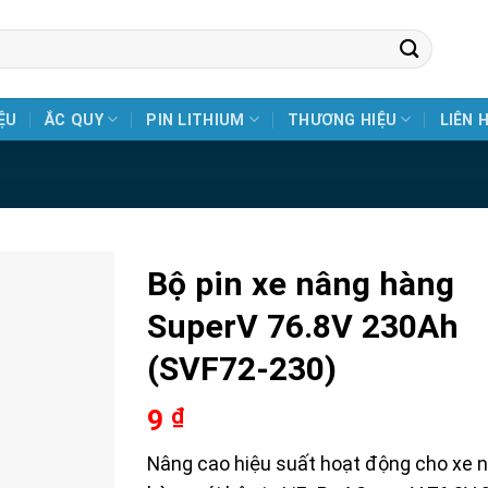
ỆU
ẮC QUY
PIN LITHIUM
THƯƠNG HIỆU
LIÊN 
Bộ pin xe nâng hàng
SuperV 76.8V 230Ah
(SVF72-230)
9
₫
Nâng cao hiệu suất hoạt động cho xe 