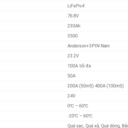
LiFePo4
76.8V
230Ah
3500
Anderson+3PIN Nam
23.2V
100A tối đa
50A
200A (50mS) 400A (100mS)
24V
0℃ – 60℃
-20℃ – 60℃
Quá sạc, Quá xả, Quá dòng, B