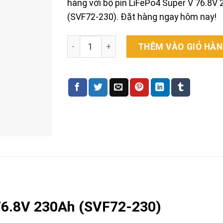
hàng với bộ pin LiFePo4 Super V 76.8V
(SVF72-230). Đặt hàng ngay hôm nay!
Bộ pin xe nâng hàng SuperV 76.8V 230Ah 
THÊM VÀO GIỎ HÀ
76.8V 230Ah (SVF72-230)