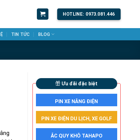
HOTLINE: 0973.081.446
HỆ
TIN TỨC
BLOG
Ưu đãi đặc biệt
PIN XE NÂNG ĐIỆN
PIN XE ĐIỆN DU LỊCH, XE GOLF
nâng
ẮC QUY KHÔ TAHAPO