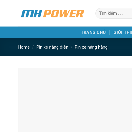
Skip
Search
to
for:
content
TRANG CHỦ
GIỚI THI
Home
/
Pin xe nâng điện
/
Pin xe nâng hàng