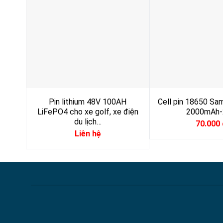
Pin lithium 48V 100AH
Cell pin 18650 S
LiFePO4 cho xe golf, xe điện
2000mAh-
du lịch…
70.000
Liên hệ