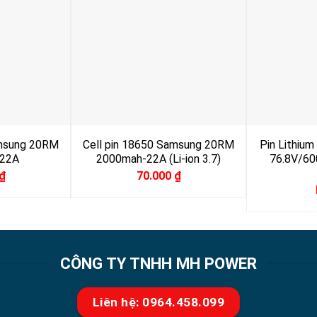
amsung 20RM
Cell pin 18650 Samsung 20RM
Pin Lithium
22A
2000mah-22A (Li-ion 3.7)
76.8V/60
₫
70.000
₫
CÔNG TY TNHH MH POWER
Liên hệ: 0964.458.099