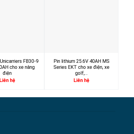
 Unicarriers FB30-9
Pin lithium 25.6V 40AH MS
Bì
0AH cho xe nâng
Series EKT cho xe điện, xe
25
điện
golf,…
E
Liên hệ
Liên hệ