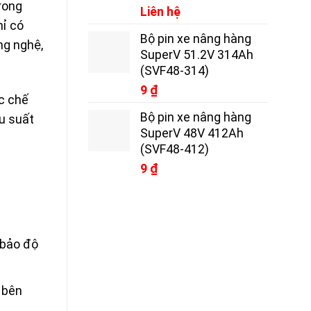
trong
Liên hệ
hỉ có
Bộ pin xe nâng hàng
ng nghệ,
SuperV 51.2V 314Ah
(SVF48-314)
9
₫
c chế
Bộ pin xe nâng hàng
ệu suất
SuperV 48V 412Ah
(SVF48-412)
9
₫
 bảo độ
 bên