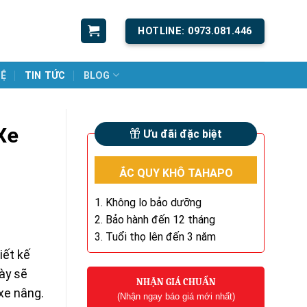
HOTLINE: 0973.081.446
HỆ
TIN TỨC
BLOG
Xe
Ưu đãi đặc biệt
ẮC QUY KHÔ TAHAPO
1. Không lo bảo dưỡng
2. Bảo hành đến 12 tháng
3. Tuổi thọ lên đến 3 năm
iết kế
ày sẽ
NHẬN GIÁ CHUẨN
 xe nâng.
(Nhận ngay báo giá mới nhất)