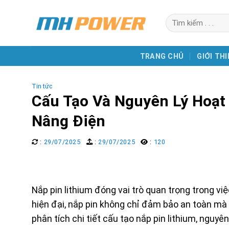
Skip
Search
to
for:
content
TRANG CHỦ
GIỚI THI
Tin tức
Cấu Tạo Và Nguyên Lý Hoạt
Nâng Điện
:
29/07/2025
:
29/07/2025
:
120
Nắp pin lithium đóng vai trò quan trọng trong việ
hiện đại, nắp pin không chỉ đảm bảo an toàn mà c
phân tích chi tiết cấu tạo nắp pin lithium, nguyê