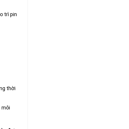
 trì pin
ng thời
n môi