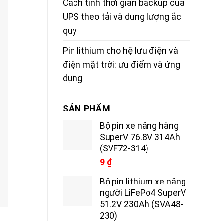
Cách tính thời gian backup của
UPS theo tải và dung lượng ắc
quy
Pin lithium cho hệ lưu điện và
điện mặt trời: ưu điểm và ứng
dụng
SẢN PHẨM
Bộ pin xe nâng hàng
SuperV 76.8V 314Ah
(SVF72-314)
9
₫
Bộ pin lithium xe nâng
người LiFePo4 SuperV
51.2V 230Ah (SVA48-
230)