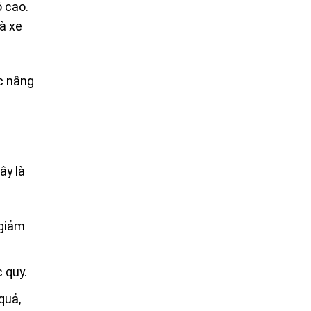
ộ cao.
à xe
ệc nâng
ây là
 giảm
c quy.
quả,