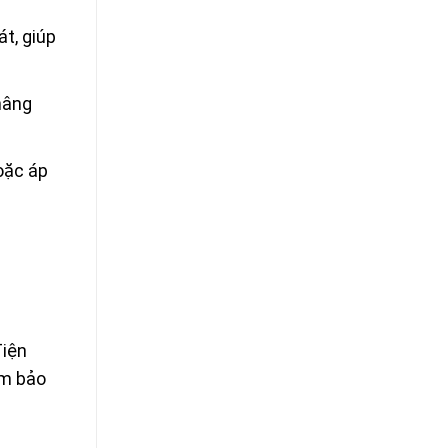
át, giúp
nâng
hoặc áp
điện
ảm bảo