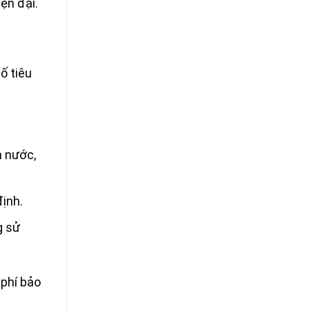
ện đại.
ố tiêu
n nước,
định.
g sử
 phí bảo