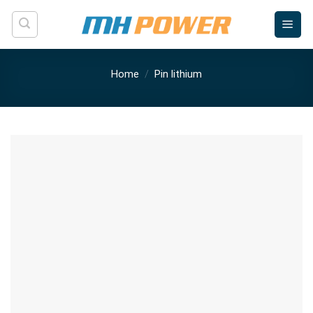
Skip
to
content
Home
/
Pin lithium