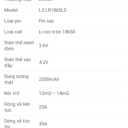
Model
LS LR1865LD
Loại pin
Pin sạc
Loại cell
Li-ion tròn 18650
Điện thế danh
3.6V
định
Điện thế sạc
4.2V
đầy
Dung lượng
2500mAh
thật
Nội trở
12mΩ – 14mΩ
Dòng xả liên
25A
tục
Dòng xả tức
35A
thì