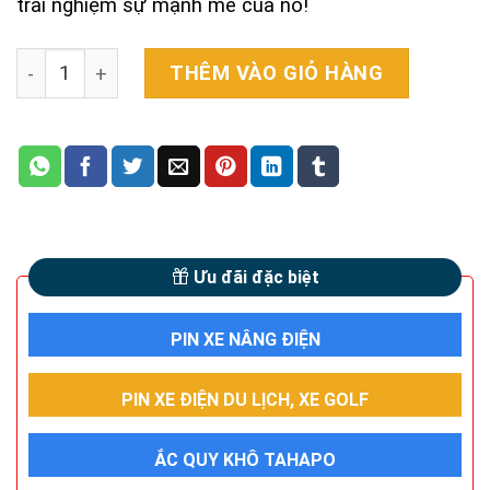
trải nghiệm sự mạnh mẽ của nó!
Cell pin 18650 LISHEN Li-ion 3.7V 2500mah 10C - Xả 25A
THÊM VÀO GIỎ HÀNG
Ưu đãi đặc biệt
PIN XE NÂNG ĐIỆN
PIN XE ĐIỆN DU LỊCH, XE GOLF
ẮC QUY KHÔ TAHAPO