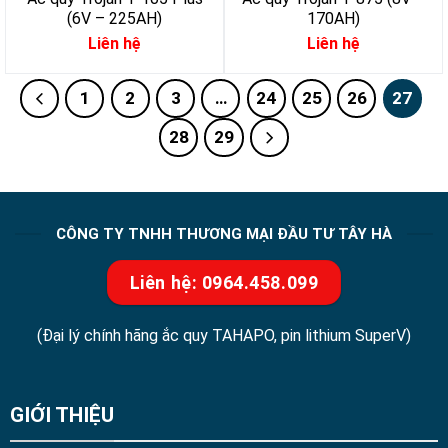
(6V – 225AH)
170AH)
Liên hệ
Liên hệ
1
2
3
…
24
25
26
27
28
29
CÔNG TY TNHH THƯƠNG MẠI ĐẦU TƯ TÂY HÀ
Liên hệ: 0964.458.099
(Đại lý chính hãng ắc quy TAHAPO, pin lithium SuperV)
GIỚI THIỆU