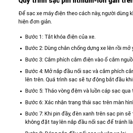
Quy trình sạc pin lithium-ion gắn trê
Để sạc xe máy điện theo cách này, người dùng khô
hiện đơn giản.
Bước 1: Tắt khóa điện của xe.
Bước 2: Dùng chân chống dựng xe lên rồi mở 
Bước 3: Cắm phích cắm điện vào ổ cắm ngu
Bước 4: Mở nắp đầu nối sạc và cắm phích cắ
lên trên. Quá trình sạc sẽ tự động bắt đầu kh
Bước 5: Tháo vòng đệm và luồn cáp sạc qua 
Bước 6: Xác nhận trạng thái sạc trên màn hìn
Bước 7: Khi pin đầy, đèn xanh trên sạc pin sẽ 
không đặt tay lên nắp đầu nối sạc để tránh l