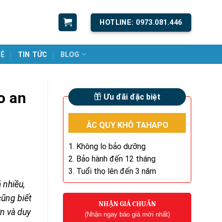
HOTLINE: 0973.081.446
HỆ
TIN TỨC
BLOG
o an
Ưu đãi đặc biệt
ẮC QUY KHÔ TAHAPO
1. Không lo bảo dưỡng
2. Bảo hành đến 12 tháng
3. Tuổi thọ lên đến 3 năm
 nhiều,
cũng biết
NHẬN GIÁ CHUẨN
n và duy
(Nhận ngay báo giá mới nhất)