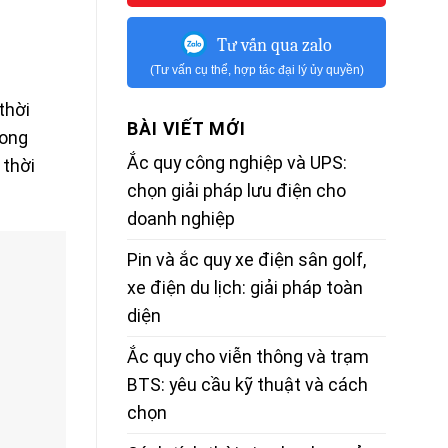
Tư vấn qua zalo
(Tư vấn cụ thể, hợp tác đại lý ủy quyền)
thời
BÀI VIẾT MỚI
rong
Ắc quy công nghiệp và UPS:
 thời
chọn giải pháp lưu điện cho
doanh nghiệp
Pin và ắc quy xe điện sân golf,
xe điện du lịch: giải pháp toàn
diện
Ắc quy cho viễn thông và trạm
BTS: yêu cầu kỹ thuật và cách
chọn