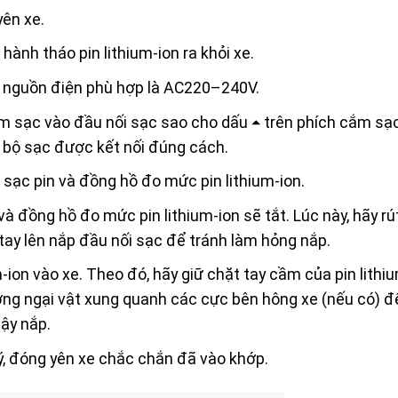
ên xe.
hành tháo pin lithium-ion ra khỏi xe.
ý nguồn điện phù hợp là AC220–240V.
ắm sạc vào đầu nối sạc sao cho dấu ⏶ trên phích cắm s
i bộ sạc được kết nối đúng cách.
 sạc pin và đồng hồ đo mức pin lithium-ion.
và đồng hồ đo mức pin lithium-ion sẽ tắt. Lúc này, hãy rú
tay lên nắp đầu nối sạc để tránh làm hỏng nắp.
m-ion vào xe. Theo đó, hãy giữ chặt tay cầm của pin lithi
ướng ngại vật xung quanh các cực bên hông xe (nếu có) đ
đậy nắp.
 ý, đóng yên xe chắc chắn đã vào khớp.