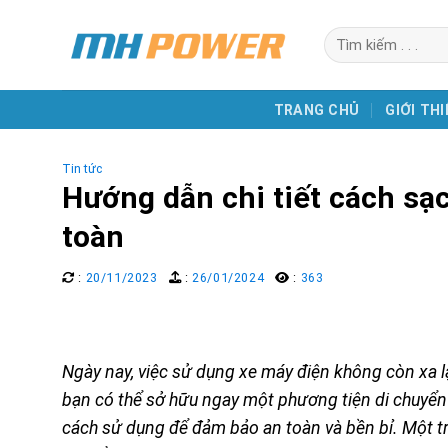
Skip
Search
to
for:
content
TRANG CHỦ
GIỚI THI
Tin tức
Hướng dẫn chi tiết cách sạ
toàn
:
20/11/2023
:
26/01/2024
:
363
Ngày nay, việc sử dụng xe máy điện không còn xa lạ
bạn có thể sở hữu ngay một phương tiện di chuyển n
cách sử dụng để đảm bảo an toàn và bền bỉ. Một t