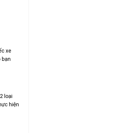
ếc xe
p bạn
2 loại
hực hiện