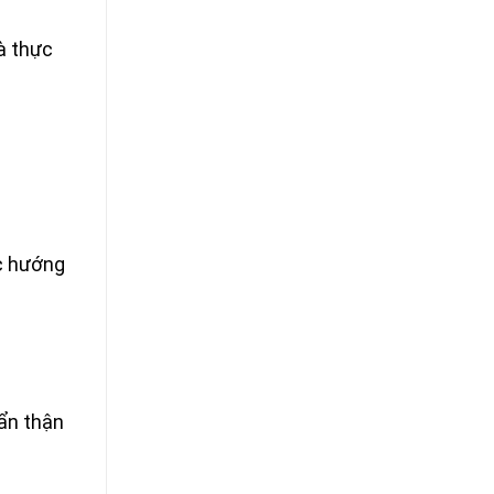
à thực
c hướng
Cẩn thận