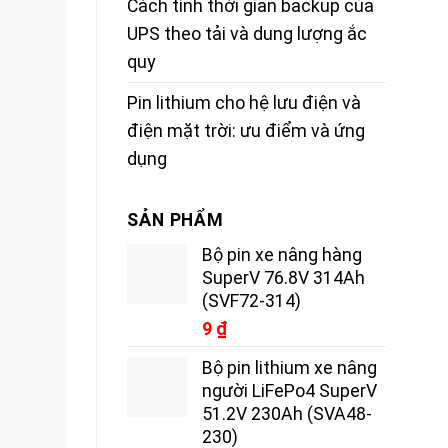
Cách tính thời gian backup của
UPS theo tải và dung lượng ắc
quy
Pin lithium cho hệ lưu điện và
điện mặt trời: ưu điểm và ứng
dụng
SẢN PHẨM
Bộ pin xe nâng hàng
SuperV 76.8V 314Ah
(SVF72-314)
9
₫
Bộ pin lithium xe nâng
người LiFePo4 SuperV
51.2V 230Ah (SVA48-
230)