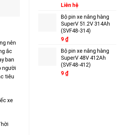
Liên hệ
Bộ pin xe nâng hàng
SuperV 51.2V 314Ah
(SVF48-314)
9
₫
ông nên
Bộ pin xe nâng hàng
ng ắc
SuperV 48V 412Ah
ay ban
(SVF48-412)
p người
9
₫
c tiêu
iếc xe
Thời