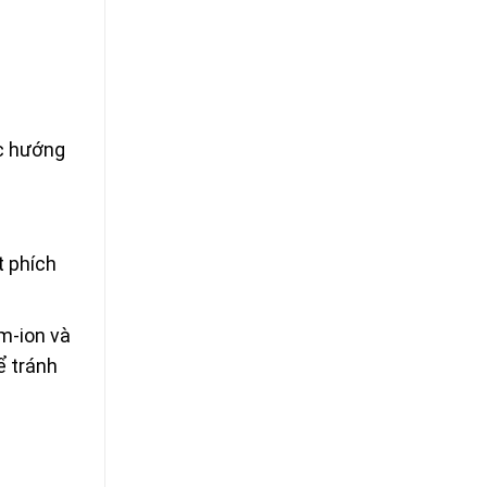
ạc hướng
t phích
um-ion và
ể tránh