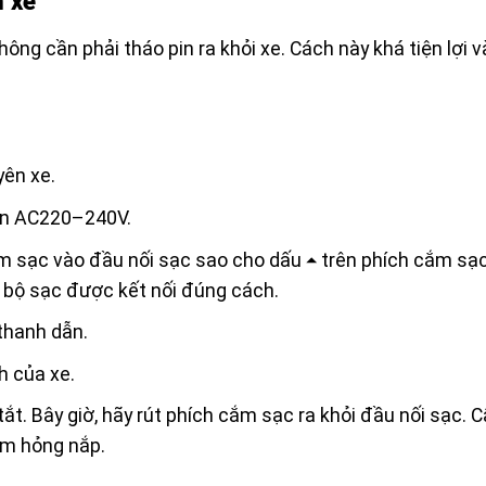
n xe
ng cần phải tháo pin ra khỏi xe. Cách này khá tiện lợi v
yên xe.
ồn AC220–240V.
m sạc vào đầu nối sạc sao cho dấu ⏶ trên phích cắm sạ
i bộ sạc được kết nối đúng cách.
thanh dẫn.
h của xe.
tắt. Bây giờ, hãy rút phích cắm sạc ra khỏi đầu nối sạc. 
àm hỏng nắp.