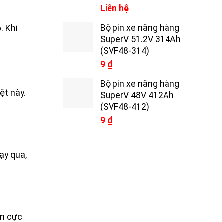
Liên hệ
Bộ pin xe nâng hàng
. Khi
SuperV 51.2V 314Ah
(SVF48-314)
9
₫
Bộ pin xe nâng hàng
ệt này.
SuperV 48V 412Ah
(SVF48-412)
9
₫
ạy qua,
ện cực