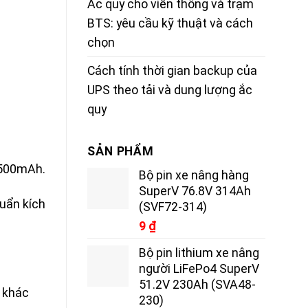
Ắc quy cho viễn thông và trạm
BTS: yêu cầu kỹ thuật và cách
chọn
Cách tính thời gian backup của
UPS theo tải và dung lượng ắc
quy
SẢN PHẨM
3500mAh.
Bộ pin xe nâng hàng
SuperV 76.8V 314Ah
huẩn kích
(SVF72-314)
9
₫
Bộ pin lithium xe nâng
người LiFePo4 SuperV
51.2V 230Ah (SVA48-
 khác
230)