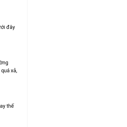
ưới đây
ường
 quá xả,
hay thế