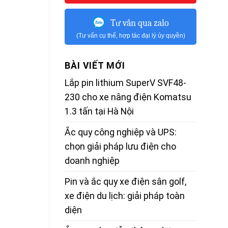
Tư vấn qua zalo
(Tư vấn cụ thể, hợp tác đại lý ủy quyền)
BÀI VIẾT MỚI
Lắp pin lithium SuperV SVF48-
230 cho xe nâng điện Komatsu
1.3 tấn tại Hà Nội
Ắc quy công nghiệp và UPS:
chọn giải pháp lưu điện cho
doanh nghiệp
Pin và ắc quy xe điện sân golf,
xe điện du lịch: giải pháp toàn
diện