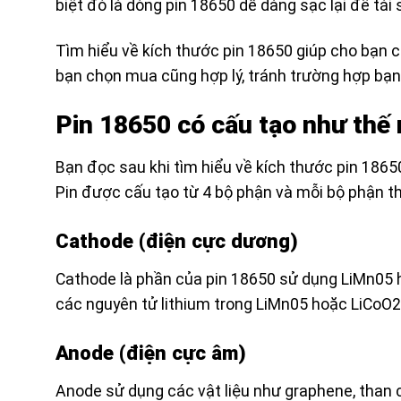
biệt đó là dòng pin 18650 dễ dàng sạc lại để tái 
Tìm hiểu về kích thước pin 18650 giúp cho bạn có
bạn chọn mua cũng hợp lý, tránh trường hợp bạ
Pin 18650 có cấu tạo như thế
Bạn đọc sau khi tìm hiểu về kích thước pin 18650
Pin được cấu tạo từ 4 bộ phận và mỗi bộ phận t
Cathode (điện cực dương)
Cathode là phần của pin 18650 sử dụng LiMn05 h
các nguyên tử lithium trong LiMn05 hoặc LiCoO2 b
Anode (điện cực âm)
Anode sử dụng các vật liệu như graphene, than 