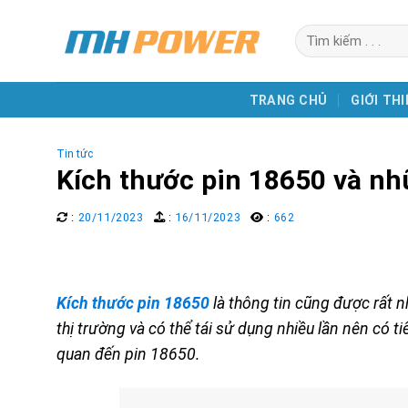
Skip
Search
to
for:
content
TRANG CHỦ
GIỚI THI
Tin tức
Kích thước pin 18650 và nh
:
20/11/2023
:
16/11/2023
:
662
Kích thước pin 18650
là thông tin cũng được rất 
thị trường và có thể tái sử dụng nhiều lần nên có ti
quan đến pin 18650.