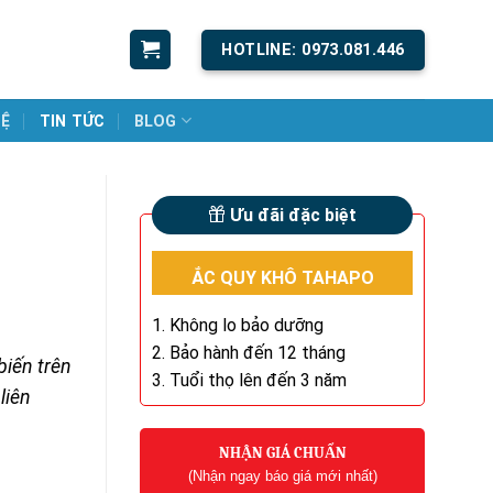
HOTLINE: 0973.081.446
HỆ
TIN TỨC
BLOG
Ưu đãi đặc biệt
ẮC QUY KHÔ TAHAPO
1. Không lo bảo dưỡng
2. Bảo hành đến 12 tháng
biến trên
3. Tuổi thọ lên đến 3 năm
liên
NHẬN GIÁ CHUẨN
(Nhận ngay báo giá mới nhất)