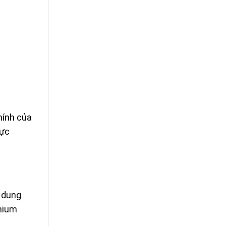
hính của
cực
m dung
thium