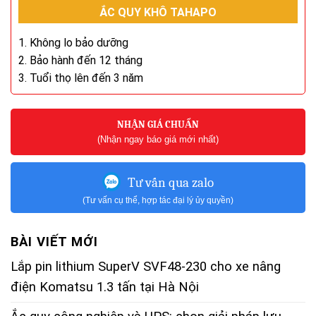
ẮC QUY KHÔ TAHAPO
1. Không lo bảo dưỡng
2. Bảo hành đến 12 tháng
3. Tuổi thọ lên đến 3 năm
NHẬN GIÁ CHUẨN
(Nhận ngay báo giá mới nhất)
Tư vấn qua zalo
(Tư vấn cụ thể, hợp tác đại lý ủy quyền)
BÀI VIẾT MỚI
Lắp pin lithium SuperV SVF48-230 cho xe nâng
điện Komatsu 1.3 tấn tại Hà Nội