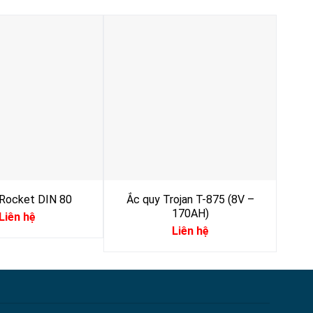
 Rocket DIN 80
Ắc quy Trojan T-875 (8V –
Bì
170AH)
Liên hệ
Liên hệ