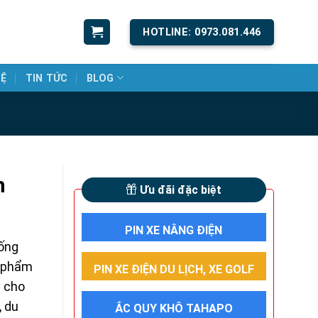
HOTLINE: 0973.081.446
HỆ
TIN TỨC
BLOG
h
Ưu đãi đặc biệt
PIN XE NÂNG ĐIỆN
hống
n phẩm
PIN XE ĐIỆN DU LỊCH, XE GOLF
p cho
, du
ẮC QUY KHÔ TAHAPO