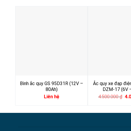
Bình ắc quy GS 95D31R (12V –
Ắc quy xe đạp điệ
80Ah)
DZM-17 (6V 
Ori
Liên hệ
4.500.000
₫
4.
pri
wa
4.5