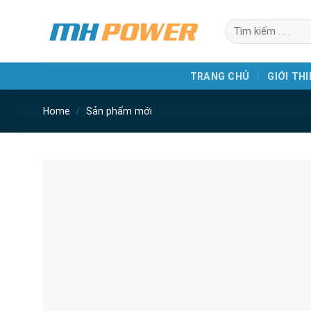
Skip
Search
to
for:
content
TRANG CHỦ
GIỚI THI
Home
/
Sản phẩm mới