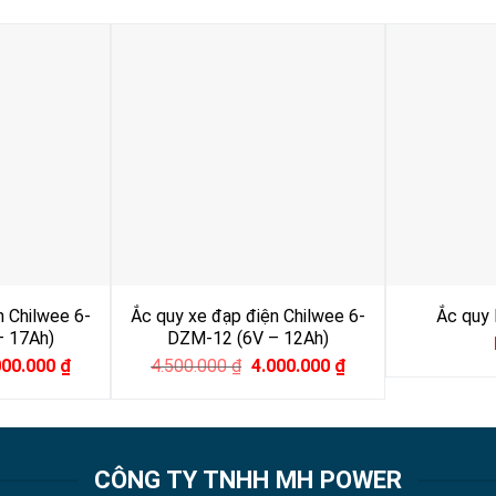
n Chilwee 6-
Ắc quy xe đạp điện Chilwee 6-
Ắc quy
– 17Ah)
DZM-12 (6V – 12Ah)
ginal
Current
Original
Current
000.000
₫
4.500.000
₫
4.000.000
₫
ce
price
price
price
s:
is:
was:
is:
00.000 ₫.
4.000.000 ₫.
4.500.000 ₫.
4.000.000 ₫.
CÔNG TY TNHH MH POWER