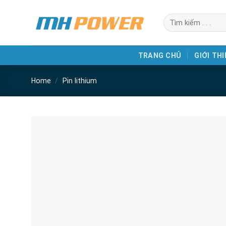
Skip
Search
to
for:
content
TRANG CHỦ
GIỚI THI
Home
/
Pin lithium