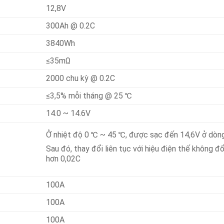
12,8V
300Ah @ 0.2C
3840Wh
≤35mΩ
2000 chu kỳ @ 0.2C
≤3,5% mỗi tháng @ 25 ℃
14.0 ~ 14.6V
Ở nhiệt độ 0 ℃ ~ 45 ℃, được sạc đến 14,6V ở dòng
Sau đó, thay đổi liên tục với hiệu điện thế không 
hơn 0,02C
100A
100A
100A