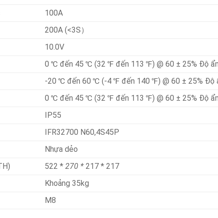
c
100A
200A (<3S）
10.0V
0 ℃ đến 45 ℃ (32 ℉ đến 113 ℉) @ 60 ± 25% Độ ẩ
-20 ℃ đến 60 ℃ (-4 ℉ đến 140 ℉) @ 60 ± 25% Độ 
0 ℃ đến 45 ℃ (32 ℉ đến 113 ℉) @ 60 ± 25% Độ ẩ
IP55
IFR32700 N60,4S45P
Nhựa dẻo
TH)
522 *
270 *
217 * 217
Khoảng 35kg
M8