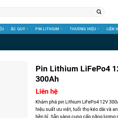
ỆU
ẮC QUY
PIN LITHIUM
THƯƠNG HIỆU
LIÊN 
Pin Lithium LiFePo4 
300Ah
Liên hệ
Khám phá pin Lithium LiFePo4 12V 300
hiệu suất ưu việt, tuổi thọ kéo dài và a
bền bỉ. Sẵn sàng cung cấp năng lượng