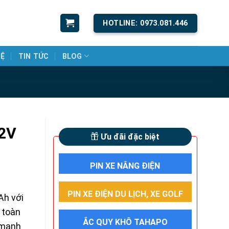
HOTLINE: 0973.081.446
HỆ
TIN TỨC
BLOG
12V
Ưu đãi đặc biệt
PIN XE NÂNG ĐIỆN
PIN XE ĐIỆN DU LỊCH, XE GOLF
Ah với
n toàn
ẮC QUY KHÔ TAHAPO
 mạnh