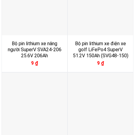
Bộ pin lithium xe nâng
Bộ pin lithium xe điện xe
người SuperV SVA24-206
golf LiFePo4 SuperV
25.6V 206Ah
51.2V 150Ah (SVG48-150)
9
₫
9
₫