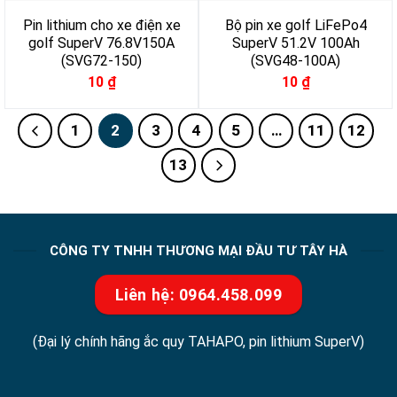
Pin lithium cho xe điện xe
Bộ pin xe golf LiFePo4
golf SuperV 76.8V150A
SuperV 51.2V 100Ah
(SVG72-150)
(SVG48-100A)
10
₫
10
₫
1
2
3
4
5
…
11
12
13
CÔNG TY TNHH THƯƠNG MẠI ĐẦU TƯ TÂY HÀ
Liên hệ: 0964.458.099
(Đại lý chính hãng ắc quy TAHAPO, pin lithium SuperV)