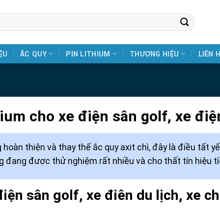
ỆU
ẮC QUY
PIN LITHIUM
THƯƠNG HIỆU
LIÊN 
ium cho xe điện sân golf, xe điệ
hoàn thiện và thay thế ắc quy axit chì, đây là điều tất y
 đang được thử nghiệm rất nhiều và cho thất tín hiệu tí
iện sân golf, xe điên du lịch, xe c