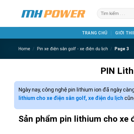
Skip
Search
to
for:
content
TRANG CHỦ
GIỚI THI
Home
/
Pin xe điện sân golf - xe điện du lịch
/
Page 3
PIN Lith
Ngày nay, công nghệ pin lithium ion đã ngày càng 
lithium cho xe điện sân golf, xe điện du lịch
cũng
Sản phẩm pin lithium cho xe đ