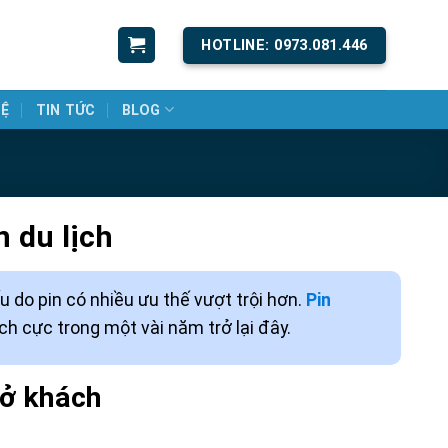
HOTLINE: 0973.081.446
HỆ
TIN TỨC
BLOG
n du lịch
ếu do pin có nhiều ưu thế vượt trội hơn.
Pin
ch cực trong một vài năm trở lại đây.
hở khách