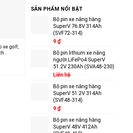
SẢN PHẨM NỔI BẬT
Bộ pin xe nâng hàng
SuperV 76.8V 314Ah
(SVF72-314)
9
₫
o xe golf,
Bộ pin lithium xe nâng
ịch…
người LiFePo4 SuperV
51.2V 230Ah (SVA48-230)
Liên hệ
Bộ pin xe nâng hàng
SuperV 51.2V 314Ah
(SVF48-314)
9
₫
Bộ pin xe nâng hàng
SuperV 48V 412Ah