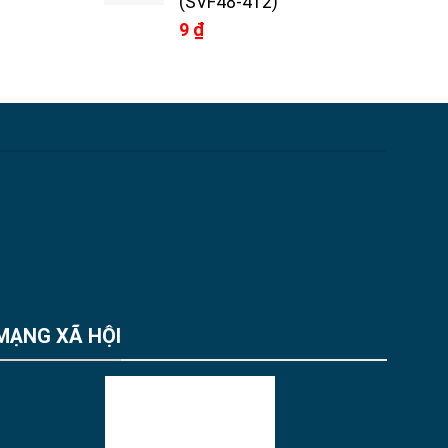
(SVF48-412)
9
₫
MẠNG XÃ HỘI