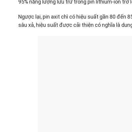
95% năng lượng lưu trữ trong pin lithium-ion trở l
Ngược lại, pin axit chì có hiệu suất gần 80 đến
sâu xả, hiệu suất được cải thiện có nghĩa là dun