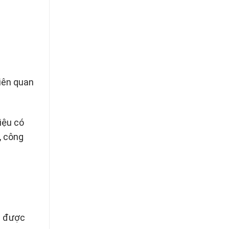
liên quan
iệu có
, công
ng được