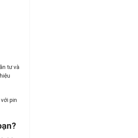
ần tư và
 hiệu
với pin
bạn?