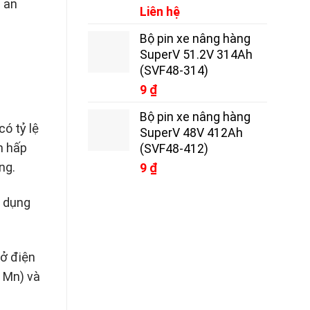
) an
Liên hệ
Bộ pin xe nâng hàng
SuperV 51.2V 314Ah
(SVF48-314)
9
₫
Bộ pin xe nâng hàng
có tỷ lệ
SuperV 48V 412Ah
n hấp
(SVF48-412)
ng.
9
₫
ử dụng
 ở điện
, Mn) và