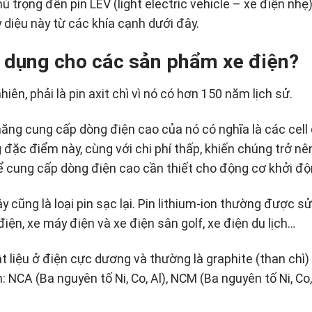
 trọng đến pin LEV (light electric vehicle – xe điện nhẹ
ỳ diệu này từ các khía cạnh dưới đây.
ử dụng cho các sản phẩm xe điện?
hiên, phải là pin axit chì vì nó có hơn 150 năm lịch sử.
 năng cung cấp dòng điện cao của nó có nghĩa là các cell 
 đặc điểm này, cùng với chi phí thấp, khiến chúng trở nê
ể cung cấp dòng điện cao cần thiết cho động cơ khởi độ
Đây cũng là loại pin sạc lại. Pin lithium-ion thường được s
điện, xe máy điện và xe điện sân golf, xe điện du lịch…
ật liệu ở điện cực dương và thường là graphite (than chì)
: NCA (Ba nguyên tố Ni, Co, Al), NCM (Ba nguyên tố Ni, Co