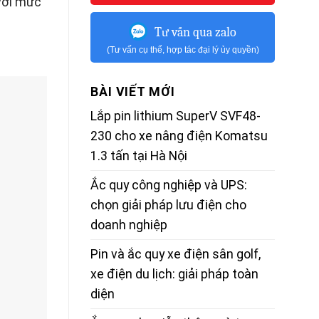
với mức
Tư vấn qua zalo
(Tư vấn cụ thể, hợp tác đại lý ủy quyền)
BÀI VIẾT MỚI
Lắp pin lithium SuperV SVF48-
230 cho xe nâng điện Komatsu
1.3 tấn tại Hà Nội
Ắc quy công nghiệp và UPS:
chọn giải pháp lưu điện cho
doanh nghiệp
Pin và ắc quy xe điện sân golf,
xe điện du lịch: giải pháp toàn
diện