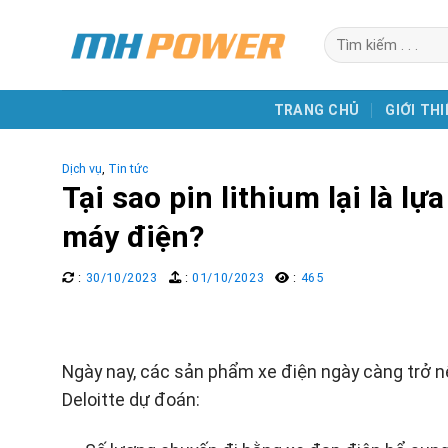
Skip
Search
to
for:
content
TRANG CHỦ
GIỚI THI
Dịch vụ
,
Tin tức
Tại sao pin lithium lại là l
máy điện?
:
30/10/2023
:
01/10/2023
:
465
Ngày nay, các sản phẩm xe điện ngày càng trở nê
Deloitte dự đoán: