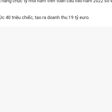
g hàng chục tỷ mỗi năm trên toàn cầu vào năm 2022 so 
40 triệu chiếc, tạo ra doanh thu 19 tỷ euro.