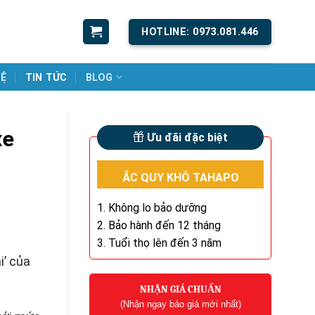
HOTLINE: 0973.081.446
HỆ
TIN TỨC
BLOG
xe
Ưu đãi đặc biệt
ẮC QUY KHÔ TAHAPO
1. Không lo bảo dưỡng
2. Bảo hành đến 12 tháng
3. Tuổi thọ lên đến 3 năm
i’ của
NHẬN GIÁ CHUẨN
(Nhận ngay báo giá mới nhất)