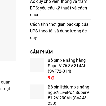
Ắc quy cho viễn thông và trạm
BTS: yêu cầu kỹ thuật và cách
chọn
Cách tính thời gian backup của
UPS theo tải và dung lượng ắc
quy
SẢN PHẨM
Bộ pin xe nâng hàng
SuperV 76.8V 314Ah
(SVF72-314)
9
₫
g quan
Bộ pin lithium xe nâng
h: mật
người LiFePo4 SuperV
51.2V 230Ah (SVA48-
230)