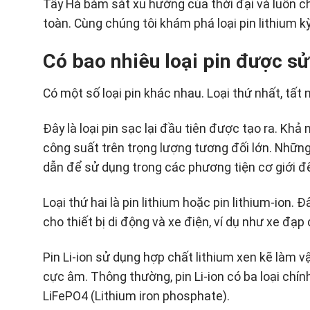
Tây Hà bám sát xu hướng của thời đại và luôn chú
toàn. Cùng chúng tôi khám phá loại pin lithium k
Có bao nhiêu loại pin được s
Có một số loại pin khác nhau. Loại thứ nhất, tất n
Đây là loại pin sạc lại đầu tiên được tạo ra. Khả
công suất trên trọng lượng tương đối lớn. Những
dẫn để sử dụng trong các phương tiện cơ giới đ
Loại thứ hai là pin lithium hoặc pin lithium-ion. 
cho thiết bị di động và xe điện, ví dụ như xe đạp 
Pin Li-ion sử dụng hợp chất lithium xen kẽ làm v
cực âm. Thông thường, pin Li-ion có ba loại chính
LiFePO4 (Lithium iron phosphate).