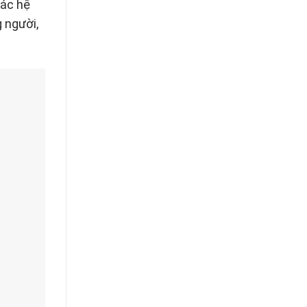
các hệ
 người,