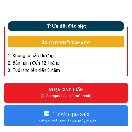
Ưu đãi đặc biệt
ẮC QUY KHÔ TAHAPO
1. Không lo bảo dưỡng
2. Bảo hành đến 12 tháng
3. Tuổi thọ lên đến 3 năm
NHẬN GIÁ CHUẨN
(Nhận ngay báo giá mới nhất)
Tư vấn qua zalo
(Tư vấn cụ thể, hợp tác đại lý ủy quyền)