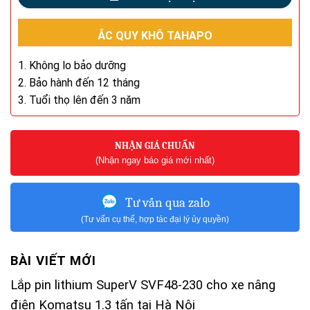
ẮC QUY KHÔ TAHAPO
1. Không lo bảo dưỡng
2. Bảo hành đến 12 tháng
3. Tuổi thọ lên đến 3 năm
NHẬN GIÁ CHUẨN
(Nhận ngay báo giá mới nhất)
Tư vấn qua zalo
(Tư vấn cụ thể, hợp tác đại lý ủy quyền)
BÀI VIẾT MỚI
Lắp pin lithium SuperV SVF48-230 cho xe nâng
điện Komatsu 1.3 tấn tại Hà Nội