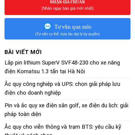
NHẬN GIÁ CHUẨN
(Nhận ngay báo giá mới nhất)
Tư vấn qua zalo
(Tư vấn cụ thể, hợp tác đại lý ủy quyền)
BÀI VIẾT MỚI
Lắp pin lithium SuperV SVF48-230 cho xe nâng
điện Komatsu 1.3 tấn tại Hà Nội
Ắc quy công nghiệp và UPS: chọn giải pháp lưu
điện cho doanh nghiệp
Pin và ắc quy xe điện sân golf, xe điện du lịch: giải
pháp toàn diện
Ắc quy cho viễn thông và trạm BTS: yêu cầu kỹ