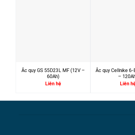
Ắc quy GS 55D23L MF (12V –
Ắc quy Cellnike 6
60Ah)
– 120Ah
Liên hệ
Liên h