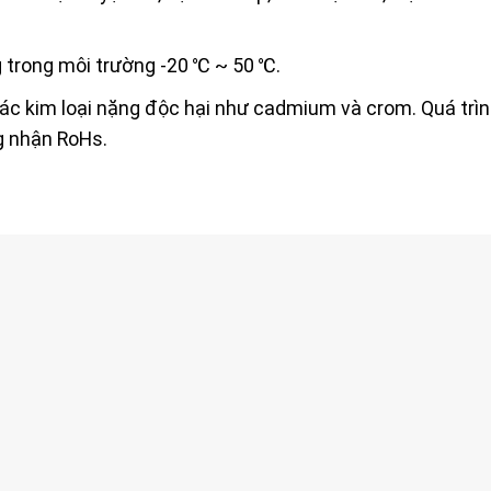
g trong môi trường -20 ℃ ~ 50 ℃.
c kim loại nặng độc hại như cadmium và crom. Quá trình
g nhận RoHs.