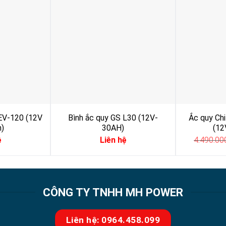
-EV-120 (12V
Bình ắc quy GS L30 (12V-
Ắc quy Ch
)
30AH)
(12
ệ
Liên hệ
4.490.0
CÔNG TY TNHH MH POWER
Liên hệ: 0964.458.099