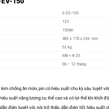
6-EV-150
6-EV-150
12V
150Ah
482 x 170 x 236 mm
52 kg
M8 × Φ 20
06 – 12 tháng
 kim chống ăn mòn, pin có hiệu suất chu kỳ sâu tuyệt vời
hiệu suất năng lượng cụ thể cao và có lợi thế khi khởi độ
ộ dẫn điện tuyệt vời, nội trở thấp, dẫn điện tốt, hiệu suấ