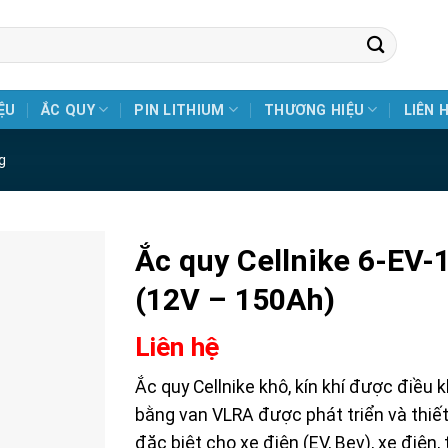
ỆU
ẮC QUY
PIN LITHIUM
THƯƠNG HIỆU
LIÊN 
g
Ắc quy Cellnike 6-EV-
(12V – 150Ah)
Liên hệ
Ắc quy Cellnike khô, kín khí được điều 
bằng van VLRA được phát triển và thiết
đặc biệt cho xe điện (EV, Bev), xe điện,