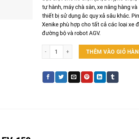
tự hành, máy chà sàn, xe nâng hàng và
thiết bị sử dụng ắc quy xả sâu khác. Pi
Xenike phù hợp cho tất cả các loại xe 
đường bộ và robot AGV.
Ắc quy Cellnike 6-EV-150 (12V - 150Ah) qu
THÊM VÀO GIỎ HÀ