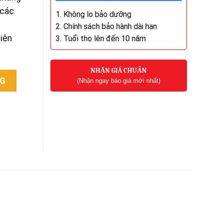
 các
1. Không lo bảo dưỡng
n
2. Chính sách bảo hành dài hạn
điện
3. Tuổi thọ lên đến 10 năm
NHẬN GIÁ CHUẨN
antity
NG
(Nhận ngay báo giá mới nhất)