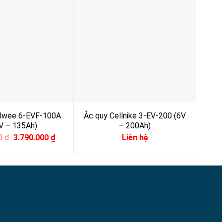
ilwee 6-EVF-100A
Ắc quy Cellnike 3-EV-200 (6V
Ắc q
V – 135Ah)
– 200Ah)
Original
Current
00
₫
3.790.000
₫
Liên hệ
price
price
was:
is:
4.490.000 ₫.
3.790.000 ₫.