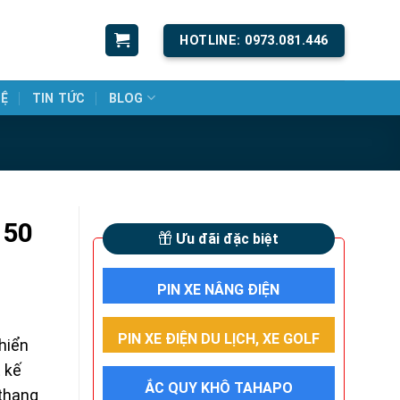
HOTLINE: 0973.081.446
HỆ
TIN TỨC
BLOG
150
Ưu đãi đặc biệt
PIN XE NÂNG ĐIỆN
PIN XE ĐIỆN DU LỊCH, XE GOLF
khiển
 kế
ẮC QUY KHÔ TAHAPO
 thang