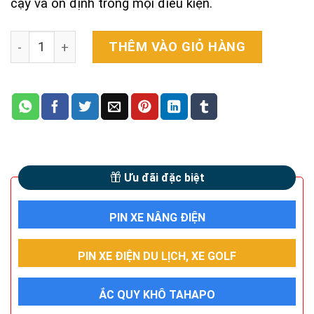
cậy và ổn định trong mọi điều kiện.
Ắc quy Outdo UTX14-BS (12V - 12Ah) quantity
THÊM VÀO GIỎ HÀNG
Ưu đãi đặc biệt
PIN XE NÂNG ĐIỆN
PIN XE ĐIỆN DU LỊCH, XE GOLF
ẮC QUY KHÔ TAHAPO