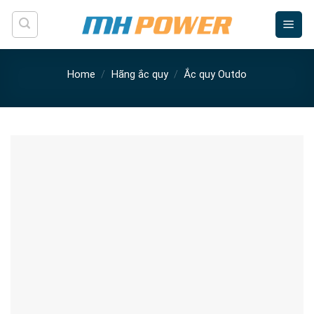
Skip
to
content
Home
/
Hãng ắc quy
/
Ắc quy Outdo