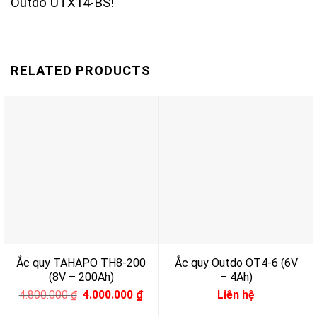
Outdo UTX14-BS!
RELATED PRODUCTS
Ắc quy TAHAPO TH8-200
Ắc quy Outdo OT4-6 (6V
(8V – 200Ah)
– 4Ah)
Original
Current
4.800.000
₫
4.000.000
₫
Liên hệ
price
price
was:
is: