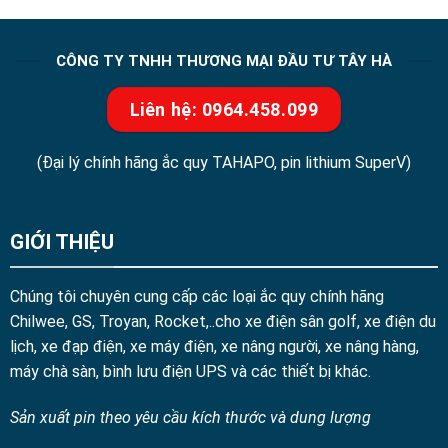
4.800.000 ₫.
4.000.000 ₫.
CÔNG TY TNHH THƯƠNG MẠI ĐẦU TƯ TÂY HÀ
Liên hệ: 0964.458.099
(Đại lý chính hãng ắc quy TAHAPO, pin lithium SuperV)
GIỚI THIỆU
Chúng tôi chuyên cung cấp các loại ắc quy chính hãng
Chilwee, GS, Troyan, Rocket,..cho xe điện sân golf, xe điện du
lịch, xe đạp điện, xe máy điện, xe nâng người, xe nâng hàng,
máy chà sàn, bình lưu điện UPS và các thiết bị khác.
Sản xuất pin theo yêu cầu kích thước và dung lượng