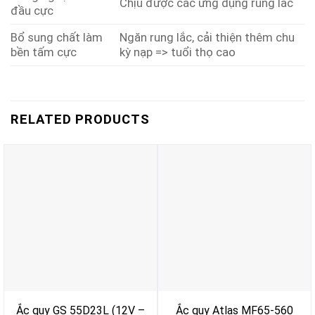
Chịu được các ứng dụng rung lắc
đầu cực
Bổ sung chất làm
Ngăn rung lắc, cải thiện thêm chu
bền tấm cực
kỳ nạp => tuổi thọ cao
RELATED PRODUCTS
Ắc quy GS 55D23L (12V –
Ắc quy Atlas MF65-560