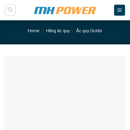
Skip
to
content
Home
/
Hãng ắc quy
/
Ắc quy Outdo