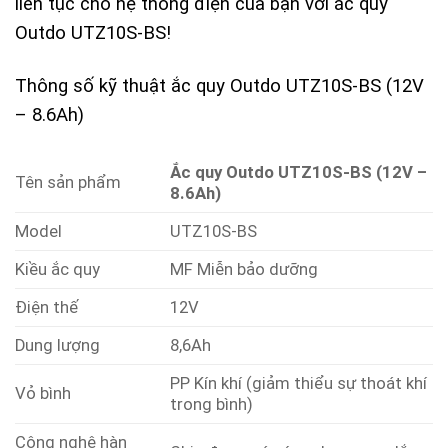
liên tục cho hệ thống điện của bạn với ắc quy
Outdo UTZ10S-BS!
Thông số kỹ thuật ắc quy Outdo UTZ10S-BS (12V
– 8.6Ah)
Ắc quy Outdo UTZ10S-BS (12V –
Tên sản phẩm
8.6Ah)
Model
UTZ10S-BS
Kiều ắc quy
MF Miễn bảo dưỡng
Điện thế
12V
Dung lượng
8,6Ah
PP Kín khí (giảm thiểu sự thoát khí
Vỏ bình
trong bình)
Công nghệ hàn