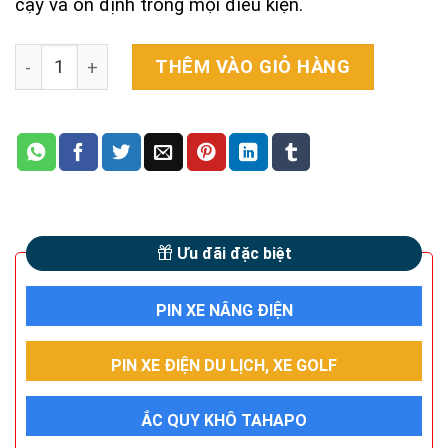
cậy và ổn định trong mọi điều kiện.
Ắc quy Outdo UTZ10S-BS (12V - 8.6Ah) quantity
THÊM VÀO GIỎ HÀNG
Ưu đãi đặc biệt
PIN XE NÂNG ĐIỆN
PIN XE ĐIỆN DU LỊCH, XE GOLF
ẮC QUY KHÔ TAHAPO