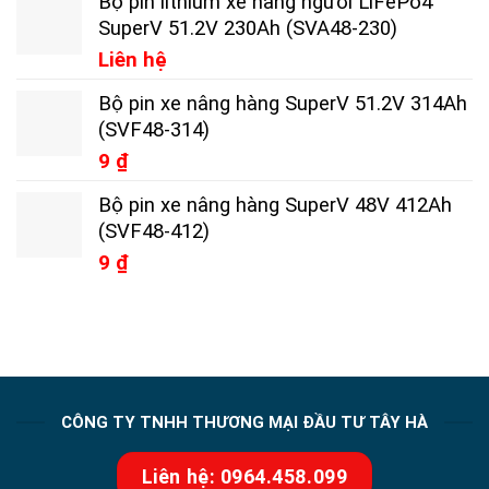
Bộ pin lithium xe nâng người LiFePo4
SuperV 51.2V 230Ah (SVA48-230)
Liên hệ
Bộ pin xe nâng hàng SuperV 51.2V 314Ah
(SVF48-314)
9
₫
Bộ pin xe nâng hàng SuperV 48V 412Ah
(SVF48-412)
9
₫
CÔNG TY TNHH THƯƠNG MẠI ĐẦU TƯ TÂY HÀ
Liên hệ: 0964.458.099