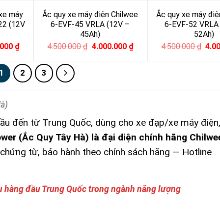
 xe máy
Ắc quy xe máy điện Chilwee
Ắc quy xe máy điệ
22 (12V
6-EVF-45 VRLA (12V –
6-EVF-52 VRLA 
45Ah)
52Ah)
l
Current
Original
Current
Orig
.000
₫
4.500.000
₫
4.000.000
₫
4.500.000
₫
4.0
price
price
price
pric
is:
was:
is:
was
000 ₫.
4.000.000 ₫.
4.500.000 ₫.
4.000.000 ₫.
4.50
1
2
3
à)
đầu đến từ Trung Quốc, dùng cho xe đạp/xe máy điện,
er (Ắc Quy Tây Hà) là đại diện chính hãng Chilwee
 chứng từ, bảo hành theo chính sách hãng — Hotline
ệu hàng đầu Trung Quốc trong ngành năng lượng