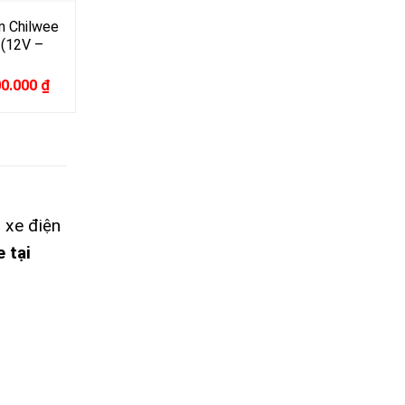
n Chilwee
(12V –
inal
Current
00.000
₫
e
price
:
is:
0.000 ₫.
4.000.000 ₫.
 xe điện
 tại