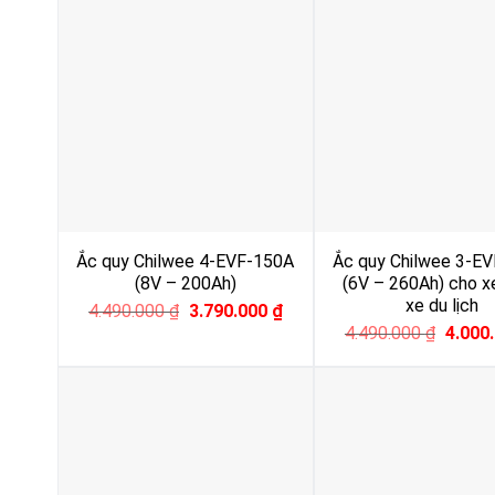
Ắc quy Chilwee 4-EVF-150A
Ắc quy Chilwee 3-E
(8V – 200Ah)
(6V – 260Ah) cho xe
xe du lịch
Original
Current
4.490.000
₫
3.790.000
₫
price
price
Origina
4.490.000
₫
4.000
was:
is:
price
4.490.000 ₫.
3.790.000 ₫.
was:
4.490.