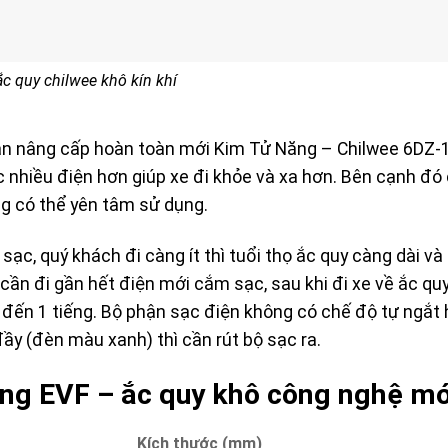
ắc quy chilwee khô kín khí
ản nâng cấp hoàn toàn mới Kim Tử Năng – Chilwee 6DZ-1
c nhiều điện hơn giúp xe đi khỏe và xa hơn. Bên cạnh đó
g có thể yên tâm sử dụng.
sạc, quý khách đi càng ít thì tuổi thọ ắc quy càng dài v
 cần đi gần hết điện mới cắm sạc, sau khi đi xe về ắc qu
đến 1 tiếng. Bộ phận sạc điện không có chế độ tự ngắt
đầy (đèn màu xanh) thì cần rút bộ sạc ra.
òng EVF – ắc quy khô công nghệ mớ
Kích thước (mm)