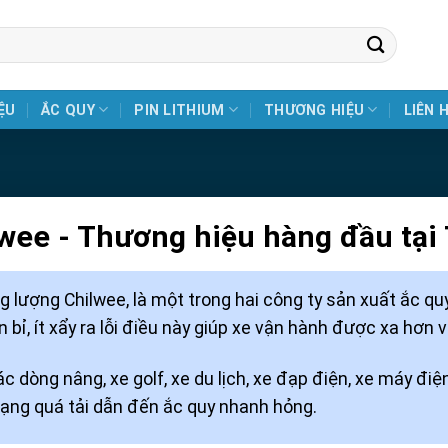
ỆU
ẮC QUY
PIN LITHIUM
THƯƠNG HIỆU
LIÊN 
lwee - Thương hiệu hàng đầu tại
lượng Chilwee, là một trong hai công ty sản xuất ắc quy
 bỉ, ít xẩy ra lỗi điều này giúp xe vận hành được xa hơn 
c dòng nâng, xe golf, xe du lịch, xe đạp điện, xe máy điện
trạng quá tải dẫn đến ắc quy nhanh hỏng.