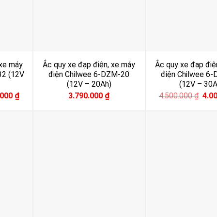
 xe máy
Ắc quy xe đạp điện, xe máy
Ắc quy xe đạp điệ
32 (12V
điện Chilwee 6-DZM-20
điện Chilwee 6
(12V – 20Ah)
(12V – 30A
l
Current
Orig
.000
₫
3.790.000
₫
4.500.000
₫
4.0
price
pric
is:
was
000 ₫.
4.000.000 ₫.
4.50