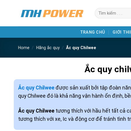
Skip
Search
to
for:
content
TRANG CHỦ
GIỚI THI
Home
/
Hãng ắc quy
/
Ắc quy Chilwee
Ắc quy chi
Ắc quy Chilwee
được sản xuất bởi tập đoàn năng 
quy Chilwee đó là khả năng vận hành ổn định, bền
Ắc quy Chilwee
tương thích với hầu hết tất cả cá
tương thích với xe, Ic và động cơ để tránh tình 