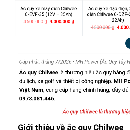
Ắc quy xe máy điện Chilwee
Ắc quy xe đạp điện,
6-EVF-35 (12V – 35Ah)
điện Chilwee 6-DZF-
– 22Ah)
Original
Current
4.500.000
₫
4.000.000
₫
price
price
Origina
4.500.000
₫
4.000
was:
is:
price
4.500.000 ₫.
4.000.000 ₫.
was:
4.500.
Cập nhật: tháng 7/2026 · MH Power (Ắc Quy Tây H
Ắc quy Chilwee
là thương hiệu ắc quy hàng 
du lịch, xe golf và thiết bị công nghiệp.
MH Pow
Việt Nam
, cung cấp hàng chính hãng, đầy đủ
0973.081.446
.
Ắc quy Chilwee là thương hi
Giới thiệu về ắc quy Chilwee