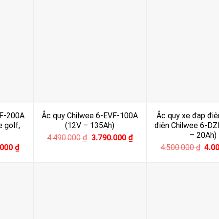
VF-200A
Ắc quy Chilwee 6-EVF-100A
Ắc quy xe đạp điệ
 golf,
(12V – 135Ah)
điện Chilwee 6-DZ
– 20Ah)
Original
Current
4.490.000
₫
3.790.000
₫
price
price
l
Current
Orig
.000
₫
4.500.000
₫
4.0
was:
is:
price
pric
4.490.000 ₫.
3.790.000 ₫.
is:
was
000 ₫.
4.000.000 ₫.
4.50