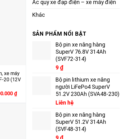
Ắc quy xe đạp điện – xe máy điện
Khác
SẢN PHẨM NỔI BẬT
Bộ pin xe nâng hàng
SuperV 76.8V 314Ah
(SVF72-314)
9
₫
n, xe máy
Bộ pin lithium xe nâng
F-20 (12V
người LiFePo4 SuperV
inal
Current
00.000
₫
51.2V 230Ah (SVA48-230)
e
price
Liên hệ
:
is:
0.000 ₫.
4.000.000 ₫.
Bộ pin xe nâng hàng
SuperV 51.2V 314Ah
(SVF48-314)
9
₫