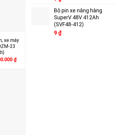
Bộ pin xe nâng hàng
SuperV 48V 412Ah
(SVF48-412)
9
₫
n, xe máy
-DZM-23
h)
inal
Current
00.000
₫
e
price
:
is:
0.000 ₫.
4.000.000 ₫.