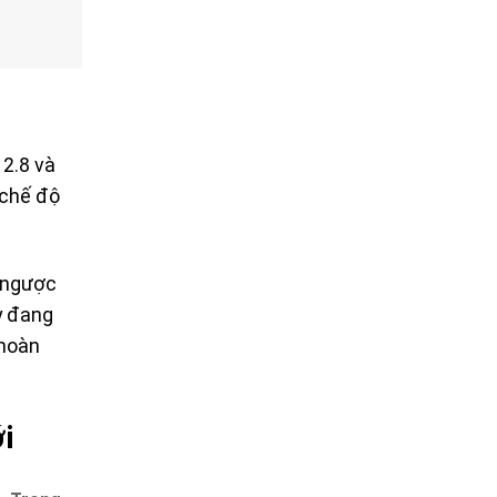
2.8 và
 chế độ
à ngược
y đang
 hoàn
i