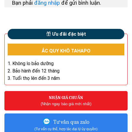
Bạn phải
đăng nhập
để gửi bình luận.
Ưu đãi đặc biệt
ẮC QUY KHÔ TAHAPO
1. Không lo bảo dưỡng
2. Bảo hành đến 12 tháng
3. Tuổi thọ lên đến 3 năm
NHẬN GIÁ CHUẨN
(Nhận ngay báo giá mới nhất)
Tư vấn qua zalo
(Tư vấn cụ thể, hợp tác đại lý ủy quyền)