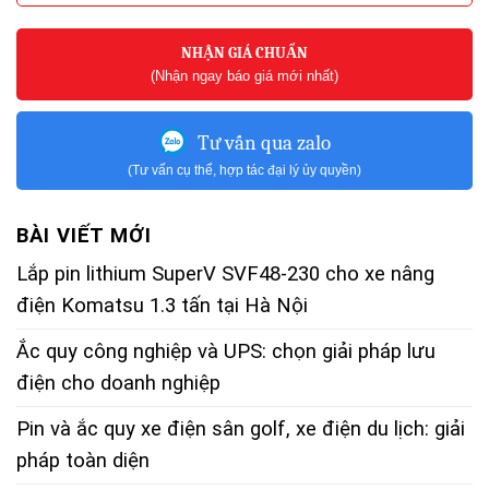
NHẬN GIÁ CHUẨN
(Nhận ngay báo giá mới nhất)
Tư vấn qua zalo
(Tư vấn cụ thể, hợp tác đại lý ủy quyền)
BÀI VIẾT MỚI
Lắp pin lithium SuperV SVF48-230 cho xe nâng
điện Komatsu 1.3 tấn tại Hà Nội
Ắc quy công nghiệp và UPS: chọn giải pháp lưu
điện cho doanh nghiệp
Pin và ắc quy xe điện sân golf, xe điện du lịch: giải
pháp toàn diện