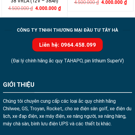
38 VRLA (12V – 38Ah)
Original
Cur
4.500.000
₫
4.000.000
₫
price
pri
Original
Current
4.500.000
₫
4.000.000
₫
was:
is:
price
price
4.500.000 ₫.
4.0
was:
is:
4.500.000 ₫.
4.000.000 ₫.
CÔNG TY TNHH THƯƠNG MẠI ĐẦU TƯ TÂY HÀ
Liên hệ: 0964.458.099
(Đại lý chính hãng ắc quy TAHAPO, pin lithium SuperV)
GIỚI THIỆU
Chúng tôi chuyên cung cấp các loại ắc quy chính hãng
Chilwee, GS, Troyan, Rocket,..cho xe điện sân golf, xe điện du
lịch, xe đạp điện, xe máy điện, xe nâng người, xe nâng hàng,
máy chà sàn, bình lưu điện UPS và các thiết bị khác.