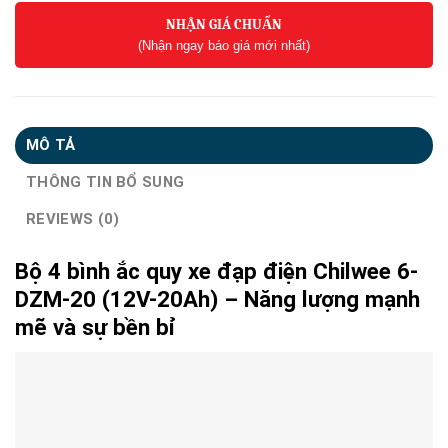
NHẬN GIÁ CHUẨN
(Nhận ngay báo giá mới nhất)
MÔ TẢ
THÔNG TIN BỔ SUNG
REVIEWS (0)
Bộ 4 bình ắc quy xe đạp điện Chilwee 6-
DZM-20 (12V-20Ah) – Năng lượng mạnh
mẽ và sự bền bỉ