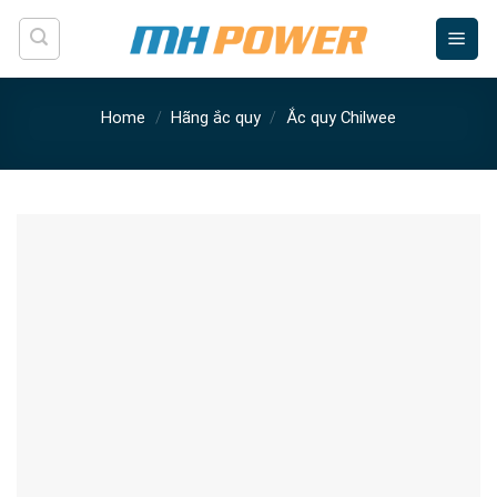
Skip
to
content
Home
/
Hãng ắc quy
/
Ắc quy Chilwee