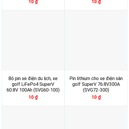
10
₫
10
₫
Bộ pin xe điện du lịch, xe
Pin lithium cho xe điện sân
golf LiFePo4 SuperV
golf SuperV 76.8V300A
60.8V 100Ah (SVG60-100)
(SVG72-300)
10
₫
10
₫