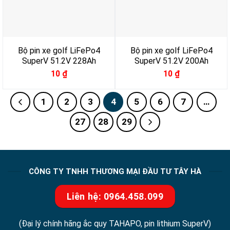
Bộ pin xe golf LiFePo4
Bộ pin xe golf LiFePo4
SuperV 51.2V 228Ah
SuperV 51.2V 200Ah
10
₫
10
₫
1
2
3
4
5
6
7
…
27
28
29
CÔNG TY TNHH THƯƠNG MẠI ĐẦU TƯ TÂY HÀ
Liên hệ: 0964.458.099
(Đại lý chính hãng ắc quy TAHAPO, pin lithium SuperV)