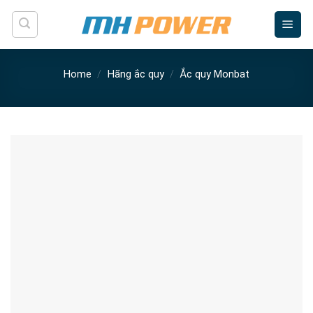
Skip
to
content
Home
/
Hãng ắc quy
/
Ắc quy Monbat